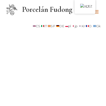
CS
Porcelán Fudong
CS
IT
SP
DE
pl
jp
Kr
O.
Gk
Kontaktujte nás pro nejnovější
katalog!
2024 podzim a zima
Žádost