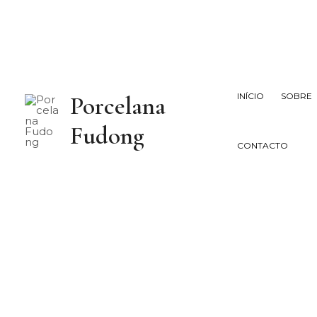
Saltar
para
o
conteúdo
INÍCIO
SOBRE
Porcelana
Fudong
CONTACTO