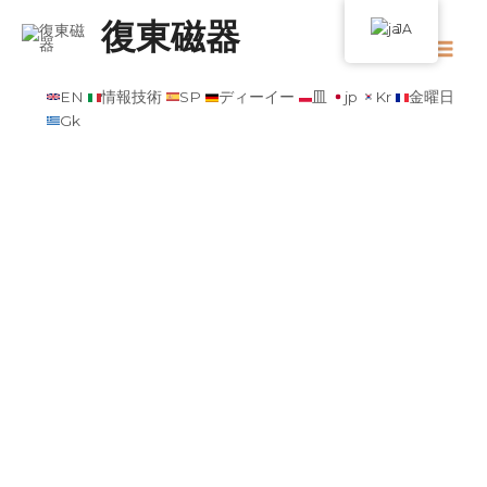
復東磁器
JA
EN
情報技術
SP
ディーイー
皿
jp
Kr
金曜日
Gk
最新カタログはこちら
2024年秋冬
リクエスト