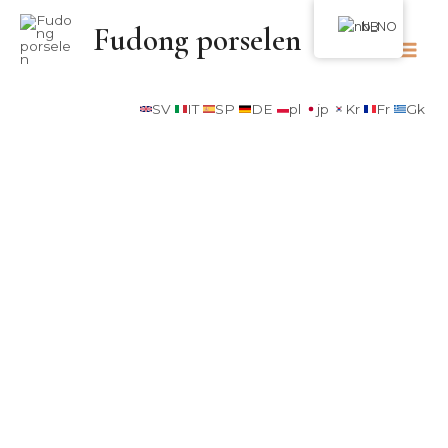
NB
Fudong porselen
SV
IT
SP
DE
pl
jp
Kr
Fr
Gk
Kontakt oss for den nyeste
katalogen!
2024 høst og vinter
Forespørsel