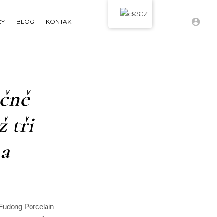
CS
ZY
BLOG
KONTAKT
učně
ž tři
 a
 Fudong Porcelain