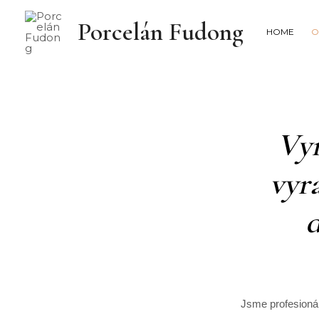
Porcelán Fudong
HOME
O
Vyr
vyrá
d
Jsme profesionál