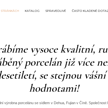
 STRÁNKÁCH
KATALOG
SPRAVEDLIVÉ
ČASTO KLADENÉ DOTA
ábíme vysoce kvalitní, r
běný porcelán již více ne
esetiletí, se stejnou vášní
hodnotami!
ní výrobna porcelánu se sídlem v Dehua, Fujian v Číně. Společnost