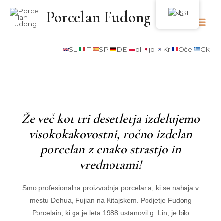
Porcelan Fudong
SL
SL
IT
SP
DE
pl
jp
Kr
Oče
Gk
Že več kot tri desetletja izdelujemo
visokokakovostni, ročno izdelan
porcelan z enako strastjo in
vrednotami!
Smo profesionalna proizvodnja porcelana, ki se nahaja v
mestu Dehua, Fujian na Kitajskem. Podjetje Fudong
Porcelain, ki ga je leta 1988 ustanovil g. Lin, je bilo