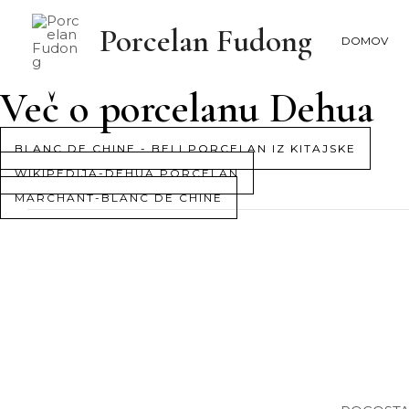
Preskoči
Porcelan Fudong
na
DOMOV
vsebino
Več o porcelanu Dehua
BLANC DE CHINE - BELI PORCELAN IZ KITAJSKE
WIKIPEDIJA-DEHUA PORCELAN
MARCHANT-BLANC DE CHINE