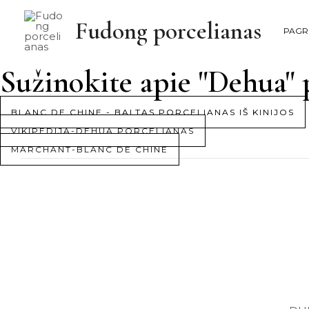
Pereiti
Fudong porcelianas
prie
PAGRI
turinio
Sužinokite apie "Dehua" 
BLANC DE CHINE - BALTAS PORCELIANAS IŠ KINIJOS
VIKIPEDIJA-DEHUA PORCELIANAS
MARCHANT-BLANC DE CHINE