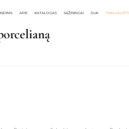
NDINIS
APIE
KATALOGAS
SĄŽININGAI
DUK
TINKLARAŠTI
porcelianą