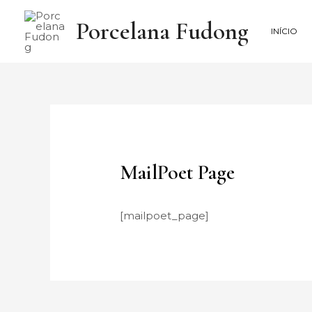
Saltar
Porcelana Fudong
para
INÍCIO
o
conteúdo
MailPoet Page
[mailpoet_page]