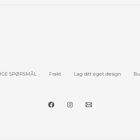
IGE SPØRSMÅL
Frakt
Lag ditt eget design
Bu