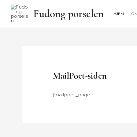
Hopp
Fudong porselen
rett
HJEM
O
til
innholdet
MailPoet-siden
[mailpoet_page]