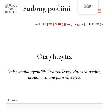
Fudong posliini
FI
FI
IT
SP
DE
pl
jp
Kr
Fr
Gk
Ota yhteyttä
Onko sinulla pyyntöä? Ota rohkeasti yhteyttä meihin,
otamme sinuun pian yhteyttä.
Nimesi