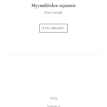
Myymälöiden sijainnit
Etsi meidät
ETSI MEIDÄT
FAQ
Toimitus