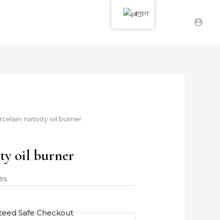
PT
celain nativity oil burner
ity oil burner
es
teed Safe Checkout