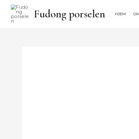
Hopp
Fudong porselen
rett
HJEM
O
til
innholdet