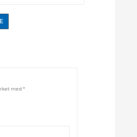
E
merket med
*