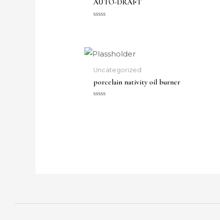
AUTO-DRAFT
Vurdert
0
av
5
Uncategorized
porcelain nativity oil burner
Vurdert
0
av
5