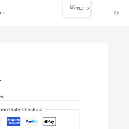
NB
AKT
T
es
teed Safe Checkout