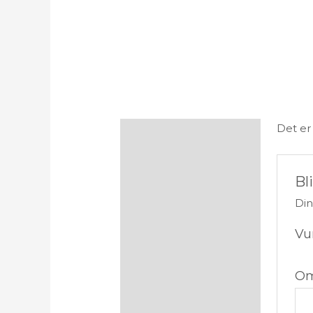
Det er
Omtaler (0)
Bl
Din
Vu
Om