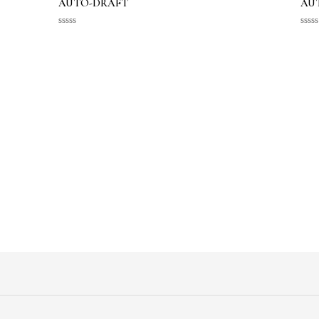
AUTO-DRAFT
AU
Vurdert
Vurd
0
0
av
av
5
5