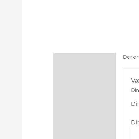
Der er
Anmeldelser (0)
Væ
Din
Di
Di