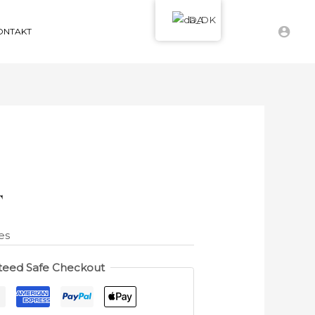
DA
ONTAKT
T
es
teed Safe Checkout