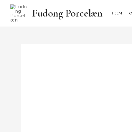
Spring
Fudong Porcelæn
til
HJEM
indhold