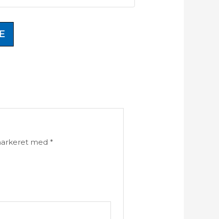
E
markeret med
*