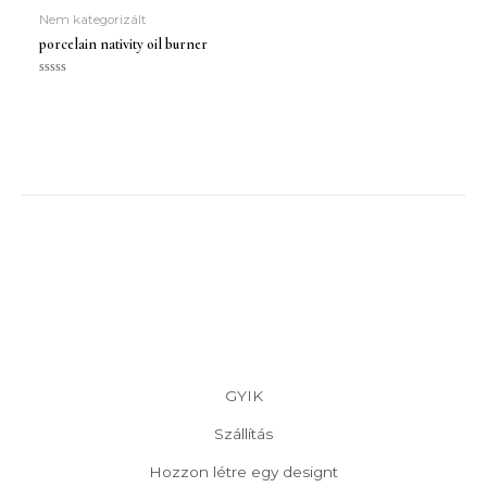
Nem kategorizált
porcelain nativity oil burner
Értékelés:
0
/
5
GYIK
Szállítás
Hozzon létre egy designt