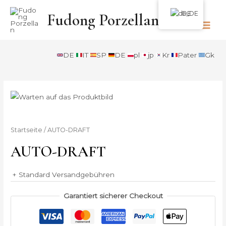
Zum
DE
Fudong Porzellan
Inhalt
springen
HAU
DE
IT
SP
DE
pl
jp
Kr
Pater
Gk
Startseite
/ AUTO-DRAFT
AUTO-DRAFT
+ Standard Versandgebühren
Garantiert sicherer Checkout